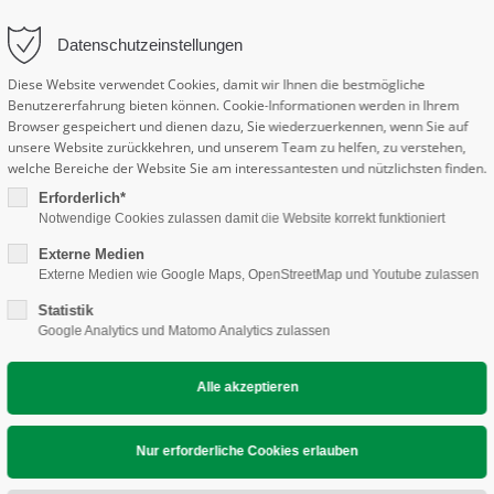
nfo@eickeler.org
Datenschutzeinstellungen
Diese Website verwendet Cookies, damit wir Ihnen die bestmögliche
Benutzererfahrung bieten können. Cookie-Informationen werden in Ihrem
Browser gespeichert und dienen dazu, Sie wiederzuerkennen, wenn Sie auf
unsere Website zurückkehren, und unserem Team zu helfen, zu verstehen,
welche Bereiche der Website Sie am interessantesten und nützlichsten finden.
POSIUM
ANREISE & HOTELS
AUSSTELLER &
Erforderlich*
Notwendige Cookies zulassen damit die Website korrekt funktioniert
Externe Medien
Externe Medien wie Google Maps, OpenStreetMap und Youtube zulassen
Statistik
Google Analytics und Matomo Analytics zulassen