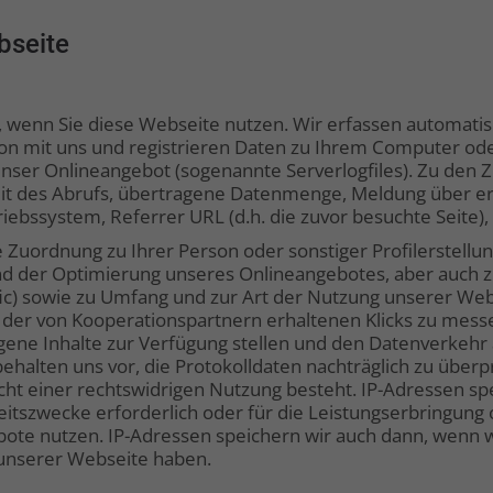
bseite
 wenn Sie diese Webseite nutzen. Wir erfassen automatis
ion mit uns und registrieren Daten zu Ihrem Computer ode
 unser Onlineangebot (sogenannte Serverlogfiles). Zu den
t des Abrufs, übertragene Datenmenge, Meldung über erf
ebssystem, Referrer URL (d.h. die zuvor besuchte Seite),
 Zuordnung zu Ihrer Person oder sonstiger Profilerstellu
und der Optimierung unseres Onlineangebotes, aber auch 
fic) sowie zu Umfang und zur Art der Nutzung unserer Web
der von Kooperationspartnern erhaltenen Klicks zu mess
ogene Inhalte zur Verfügung stellen und den Datenverkehr
ehalten uns vor, die Protokolldaten nachträglich zu über
ht einer rechtswidrigen Nutzung besteht. IP-Adressen sp
heitszwecke erforderlich oder für die Leistungserbringung
gebote nutzen. IP-Adressen speichern wir auch dann, wenn 
nserer Webseite haben.