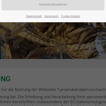
Datenschutz
Impressum
Cookie-Details
UNG
 für die Nutzung der Webseite *.praenatal-alpen.eu (nach
ung bei. Die Erhebung und Verarbeitung Ihrer personen
lichen Vorschriften, insbesondere der EU-Datenschutzg