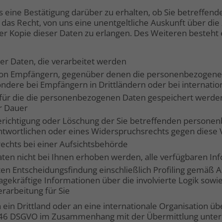
ns eine Bestätigung darüber zu erhalten, ob Sie betreffe
ie das Recht, von uns eine unentgeltliche Auskunft über di
 Kopie dieser Daten zu erlangen. Des Weiteren besteht e
r Daten, die verarbeitet werden
von Empfängern, gegenüber denen die personenbezogenen
ndere bei Empfängern in Drittländern oder bei internatio
 für die die personenbezogenen Daten gespeichert werden, o
er Dauer
erichtigung oder Löschung der Sie betreffenden persone
ntwortlichen oder eines Widerspruchsrechts gegen diese 
chts bei einer Aufsichtsbehörde
n nicht bei Ihnen erhoben werden, alle verfügbaren Inf
en Entscheidungsfindung einschließlich Profiling gemäß A
agekräftige Informationen über die involvierte Logik sowi
rarbeitung für Sie
 Drittland oder an eine internationale Organisation über
 46 DSGVO im Zusammenhang mit der Übermittlung unterr