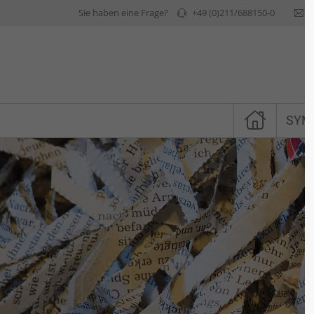
Sie haben eine Frage?
+49 (0)211/688150-0
i
SYM